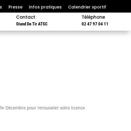
s
Presse
Infos pratiques
Calendrier sportif
Contact
Téléphone
Stand De Tir ATSC
02 47 97 04 11
 fin Décembre pour renouveler votre licence