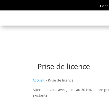
L’ass
Prise de licence
Accueil
»
Prise de licence
Attention, vous avez jusqu’au 30 Novembre pou
existante.