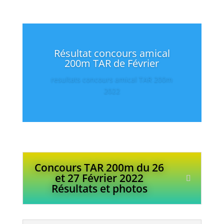
Résultat concours amical
200m TAR de Février
resultats concours amical TAR 200m
2022
Concours TAR 200m du 26
et 27 Février 2022
Résultats et photos